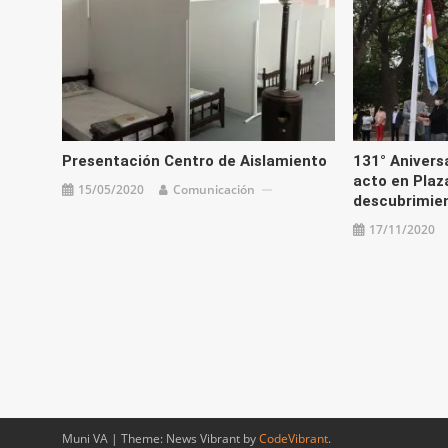
Presentación Centro de Aislamiento
131° Aniversa
acto en Plaz
15/05/2020
Comunicación
descubrimien
17/11/2020
Muni VA
|
Theme: News Vibrant by
CodeVibrant
.