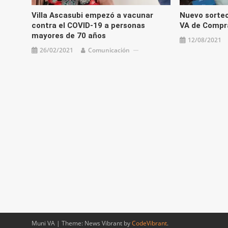
Villa Ascasubi empezó a vacunar
Nuevo sorte
contra el COVID-19 a personas
VA de Compra
mayores de 70 años
12/08/2021
26/02/2021
Comunicación
Muni VA
|
Theme: News Vibrant by
CodeVibrant
.