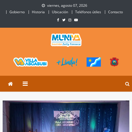
Skip
viernes, agosto 07, 2026
to
Gobierno
Historia
Ubicación
Teléfonos útiles
Contacto
content
Municipalidad de Villa
Sitio Oficial de Villa Ascasubi
Ascasubi