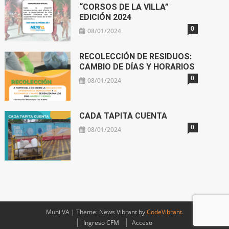
“CORSOS DE LA VILLA”
EDICIÓN 2024
0
08/01/2024
RECOLECCIÓN DE RESIDUOS:
CAMBIO DE DÍAS Y HORARIOS
0
08/01/2024
CADA TAPITA CUENTA
0
08/01/2024
Muni VA
|
Theme: News Vibrant by
CodeVibrant
.
Ingreso CFM
Acceso