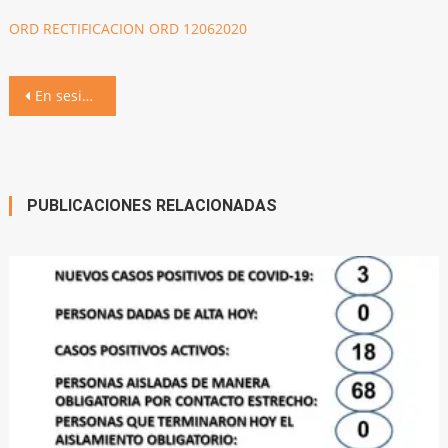
ORD RECTIFICACION ORD 12062020
Navegación
En sesión extraordinaria, el Concejo Deliberante aprobó cuatro ordenanzas
de
entradas
PUBLICACIONES RELACIONADAS