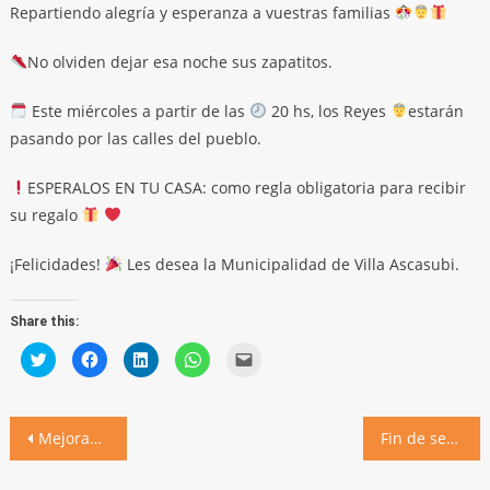
Repartiendo alegría y esperanza a vuestras familias
No olviden dejar esa noche sus zapatitos.
Este miércoles a partir de las
20 hs, los Reyes
estarán
pasando por las calles del pueblo.
ESPERALOS EN TU CASA: como regla obligatoria para recibir
su regalo
¡Felicidades!
Les desea la Municipalidad de Villa Ascasubi.
Share this:
Click
Click
Click
Click
Click
to
to
to
to
to
share
share
share
share
email
on
on
on
on
a
Twitter
Facebook
LinkedIn
WhatsApp
link
(Opens
(Opens
(Opens
(Opens
to
Navegación
in
in
in
in
a
Mejoramos el sistema de abastecimiento de agua: solicitamos evitar derroches para no quedarnos sin servicio
Fin de semana con interesantes propuestas en el balneario
new
new
new
new
friend
window)
window)
window)
window)
(Opens
de
in
new