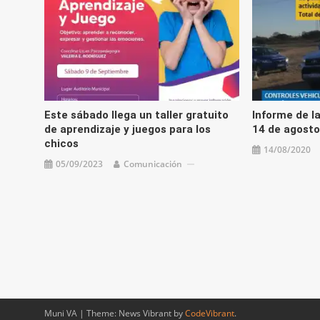
Este sábado llega un taller gratuito
Informe de la
de aprendizaje y juegos para los
14 de agosto
chicos
14/08/2020
05/09/2023
Comunicación
Muni VA
|
Theme: News Vibrant by
CodeVibrant
.