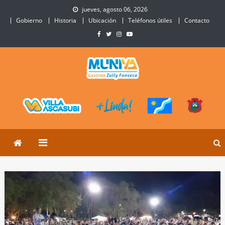
Skip
jueves, agosto 06, 2026
to
Gobierno
Historia
Ubicación
Teléfonos útiles
Contacto
content
Municipalidad de Villa
Sitio Oficial de Villa Ascasubi
Ascasubi