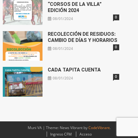
“CORSOS DE LA VILLA”
EDICIÓN 2024
0
08/01/2024
RECOLECCIÓN DE RESIDUOS:
CAMBIO DE DÍAS Y HORARIOS
0
08/01/2024
CADA TAPITA CUENTA
0
08/01/2024
Muni VA
|
Theme: News Vibrant by
CodeVibrant
.
Ingreso CFM
Acceso