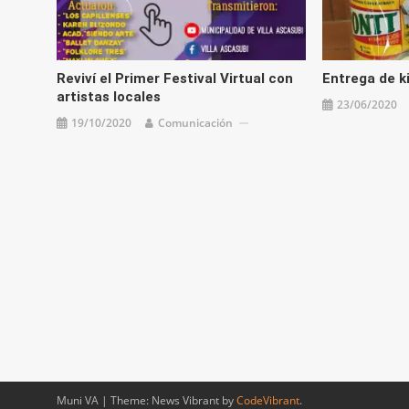
Reviví el Primer Festival Virtual con
Entrega de ki
artistas locales
23/06/2020
19/10/2020
Comunicación
Muni VA
|
Theme: News Vibrant by
CodeVibrant
.