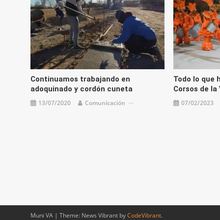
Continuamos trabajando en
Todo lo que 
adoquinado y cordón cuneta
Corsos de la 
13/07/2020
Comunicación
07/02/2023
Muni VA
|
Theme: News Vibrant by
CodeVibrant
.