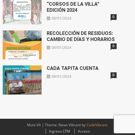
“CORSOS DE LA VILLA”
EDICIÓN 2024
0
08/01/2024
RECOLECCIÓN DE RESIDUOS:
CAMBIO DE DÍAS Y HORARIOS
0
08/01/2024
CADA TAPITA CUENTA
0
08/01/2024
Muni VA
|
Theme: News Vibrant by
CodeVibrant
.
Ingreso CFM
Acceso