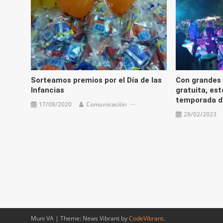
Sorteamos premios por el Día de las
Con grandes 
Infancias
gratuita, es
temporada de
17/08/2020
Comunicación
28/02/2023
Muni VA
|
Theme: News Vibrant by
CodeVibrant
.