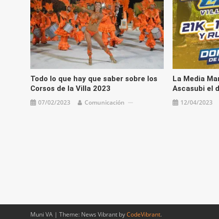
Todo lo que hay que saber sobre los
La Media Mara
Corsos de la Villa 2023
Ascasubi el 
07/02/2023
Comunicación
12/04/2023
Muni VA
|
Theme: News Vibrant by
CodeVibrant
.