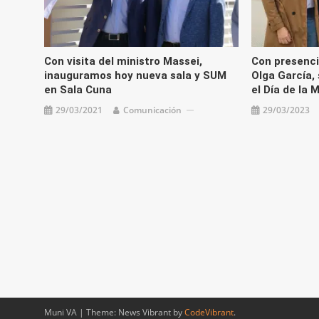
Con visita del ministro Massei,
Con presencia
inauguramos hoy nueva sala y SUM
Olga García, 
en Sala Cuna
el Día de la
29/03/2021
Comunicación
29/03/2023
Muni VA
|
Theme: News Vibrant by
CodeVibrant
.