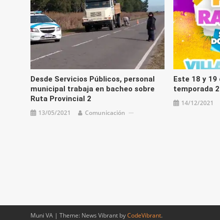
Desde Servicios Públicos, personal
Este 18 y 19 
municipal trabaja en bacheo sobre
temporada 2
Ruta Provincial 2
14/12/2021
13/05/2021
Comunicación
Muni VA
|
Theme: News Vibrant by
CodeVibrant
.