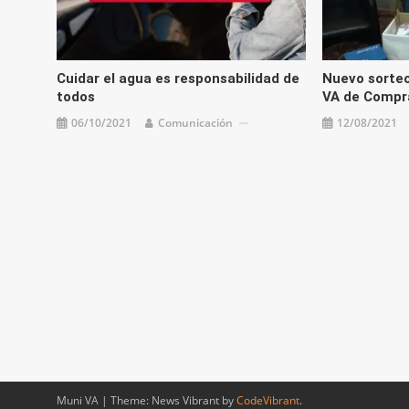
Cuidar el agua es responsabilidad de
Nuevo sorte
todos
VA de Compra
06/10/2021
Comunicación
12/08/2021
Muni VA
|
Theme: News Vibrant by
CodeVibrant
.