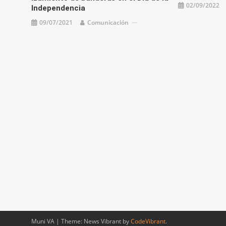
02/09/2022
Independencia
09/07/2021
Comunicación
Muni VA
|
Theme: News Vibrant by
CodeVibrant
.