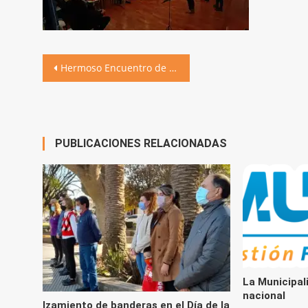
Navegación
Hermoso Encuentro de Convivencia Coral
de
entradas
PUBLICACIONES RELACIONADAS
La Municipali
nacional
Izamiento de banderas en el Día de la