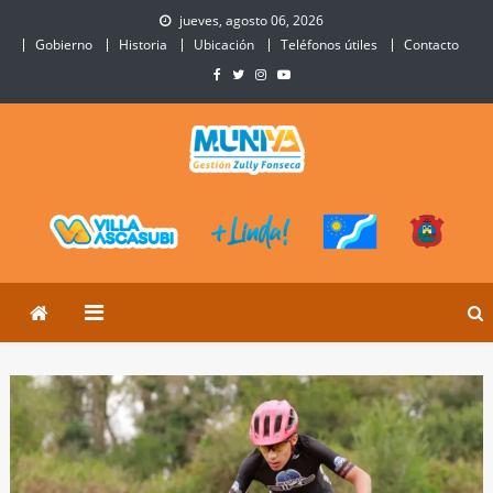
Skip
jueves, agosto 06, 2026
to
Gobierno
Historia
Ubicación
Teléfonos útiles
Contacto
content
Municipalidad de Villa
Sitio Oficial de Villa Ascasubi
Ascasubi