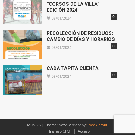
“CORSOS DE LA VILLA”
EDICIÓN 2024
0
08/01/2024
RECOLECCIÓN DE RESIDUOS:
CAMBIO DE DÍAS Y HORARIOS
0
08/01/2024
CADA TAPITA CUENTA
0
08/01/2024
Muni VA
|
Theme: News Vibrant by
CodeVibrant
.
Ingreso CFM
Acceso