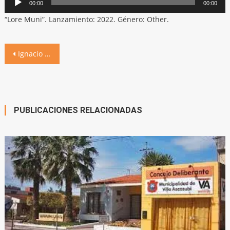
00:00
00:00
de
“Lore Muni”. Lanzamiento: 2022. Género: Other.
audio
Navegación
Ignacio Sagalá estará en Villa Ascasubi
de
entradas
PUBLICACIONES RELACIONADAS