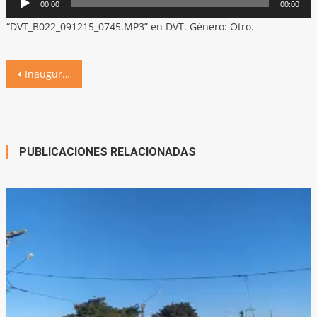
00:00
00:00
de
“DVT_B022_091215_0745.MP3” en DVT. Género: Otro.
audio
Navegación
Inauguración de nueva Dirección en el jardín de infantes Merceditas de San Martín
de
entradas
PUBLICACIONES RELACIONADAS