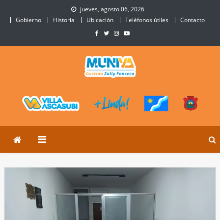
Skip
jueves, agosto 06, 2026
to
Gobierno
Historia
Ubicación
Teléfonos útiles
Contacto
content
Municipalidad de Villa
Sitio Oficial de Villa Ascasubi
Ascasubi