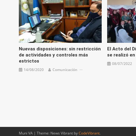
Nuevas disposiciones: sin restricción
El Acto del D
de actividades y controles más
se realizó en
estrictos
08/07/2022
14/08/2020
Comunicación
Muni VA
|
Theme: News Vibrant by
CodeVibrant
.