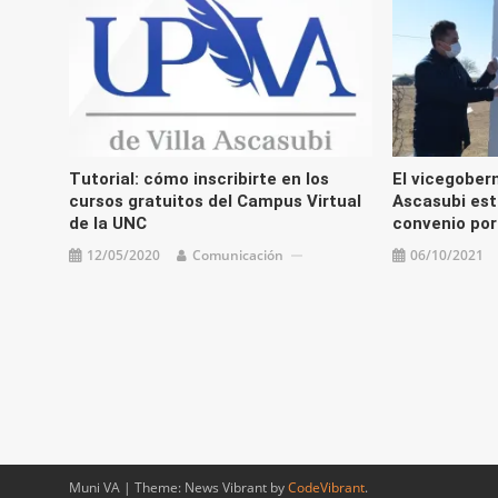
Tutorial: cómo inscribirte en los
El vicegobern
cursos gratuitos del Campus Virtual
Ascasubi est
de la UNC
convenio por
12/05/2020
Comunicación
06/10/2021
Muni VA
|
Theme: News Vibrant by
CodeVibrant
.