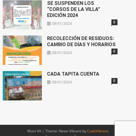
SE SUSPENDEN LOS
“CORSOS DE LA VILLA”
EDICIÓN 2024
0
08/01/2024
RECOLECCIÓN DE RESIDUOS:
CAMBIO DE DÍAS Y HORARIOS
0
08/01/2024
CADA TAPITA CUENTA
0
08/01/2024
Muni VA
|
Theme: News Vibrant by
CodeVibrant
.