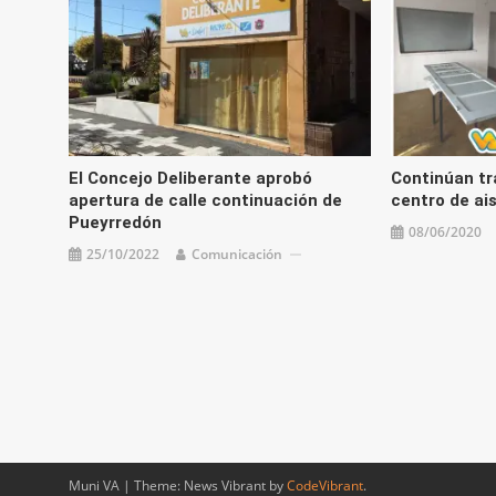
El Concejo Deliberante aprobó
Continúan tr
apertura de calle continuación de
centro de ai
Pueyrredón
08/06/2020
25/10/2022
Comunicación
Muni VA
|
Theme: News Vibrant by
CodeVibrant
.