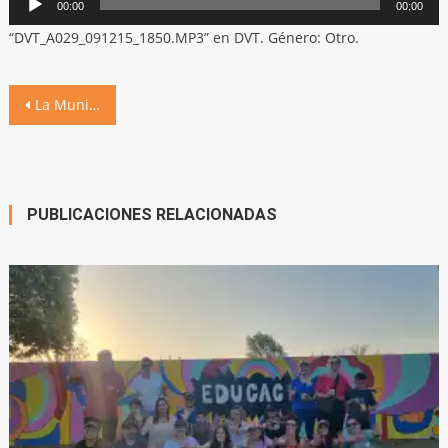
00:00
00:00
de
“DVT_A029_091215_1850.MP3” en DVT. Género: Otro.
audio
Navegación
La Municipalidad otorga un nuevo incremento salarial: alcanza el 58,7% en el año
de
entradas
PUBLICACIONES RELACIONADAS