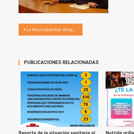
Navegación
La Municipalidad otorga un nuevo incremento salarial: alcanza el 58,7% en el año
de
entradas
PUBLICACIONES RELACIONADAS
Reporte de la situación sanitaria al
Nutrida grill