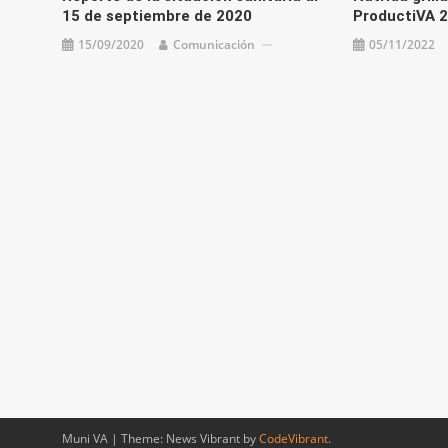
15 de septiembre de 2020
ProductiVA 
15/09/2020
Comunicación
05/11/2022
Muni VA
|
Theme: News Vibrant by
CodeVibrant
.