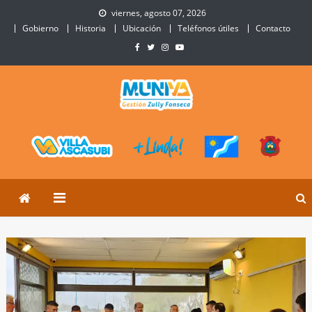
Skip
viernes, agosto 07, 2026
to
Gobierno
Historia
Ubicación
Teléfonos útiles
Contacto
content
Municipalidad de Villa
Sitio Oficial de Villa Ascasubi
Ascasubi