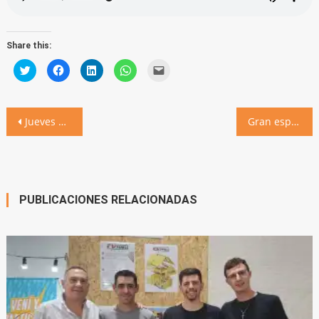
Share this:
Click
Click
Click
Click
Click
to
to
to
to
to
share
share
share
share
email
on
on
on
on
a
Twitter
Facebook
LinkedIn
WhatsApp
link
(Opens
(Opens
(Opens
(Opens
to
Navegación
in
in
in
in
a
Jueves de vacunación antirrábica en el CIC
Gran espectáculo en la Noche de Gala para el aniversario 134 de Villa Ascasubi
new
new
new
new
friend
window)
window)
window)
window)
(Opens
de
in
new
window)
entradas
PUBLICACIONES RELACIONADAS