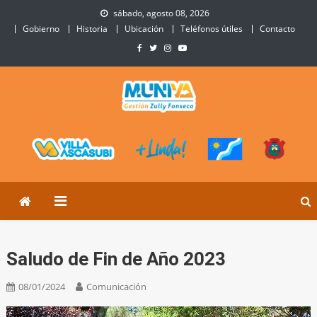
Skip
sábado, agosto 08, 2026
to
Gobierno
Historia
Ubicación
Teléfonos útiles
Contacto
content
Municipalidad de Villa
Sitio Oficial de Villa Ascasubi
Ascasubi
Saludo de Fin de Año 2023
08/01/2024
Comunicación
Reproductor