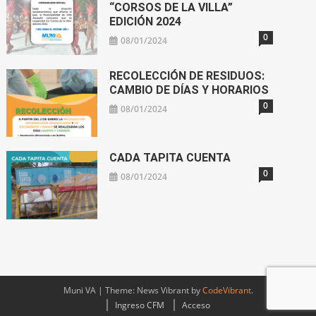
“CORSOS DE LA VILLA”
EDICIÓN 2024
0
08/01/2024
RECOLECCIÓN DE RESIDUOS:
CAMBIO DE DÍAS Y HORARIOS
0
08/01/2024
CADA TAPITA CUENTA
0
08/01/2024
Muni VA
|
Theme: News Vibrant by
CodeVibrant
.
Ingreso CFM
Acceso