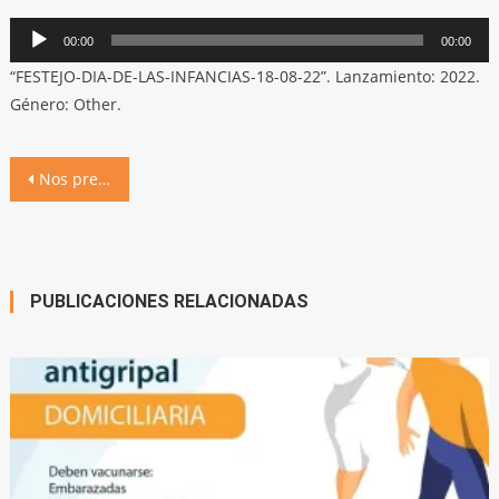
Reproductor
00:00
00:00
de
“FESTEJO-DIA-DE-LAS-INFANCIAS-18-08-22”. Lanzamiento: 2022.
audio
Género: Other.
Navegación
Nos preparamos para disfrutar de la gran fiesta del Día de las Infancias
de
entradas
PUBLICACIONES RELACIONADAS