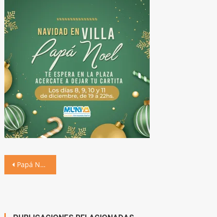
Navegación
Papá Noel llega a Villa Ascasubi
de
entradas