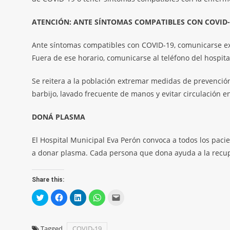
ATENCIÓN: ANTE SÍNTOMAS COMPATIBLES CON COVID-
Ante síntomas compatibles con COVID-19, comunicarse exc
Fuera de ese horario, comunicarse al teléfono del hospit
Se reitera a la población extremar medidas de prevención
barbijo, lavado frecuente de manos y evitar circulación e
DONÁ PLASMA
El Hospital Municipal Eva Perón convoca a todos los paci
a donar plasma. Cada persona que dona ayuda a la recupe
Share this:
Click
Click
Click
Click
Click
to
to
to
to
to
share
share
share
share
email
on
on
on
on
a
Twitter
Facebook
LinkedIn
WhatsApp
link
(Opens
(Opens
(Opens
(Opens
to
Tagged
COVID-19