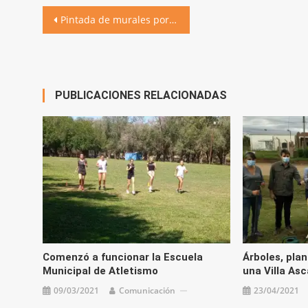
Navegación
Pintada de murales por la conciencia ambiental
de
entradas
PUBLICACIONES RELACIONADAS
Comenzó a funcionar la Escuela
Árboles, plan
Municipal de Atletismo
una Villa As
09/03/2021
Comunicación
23/04/2021