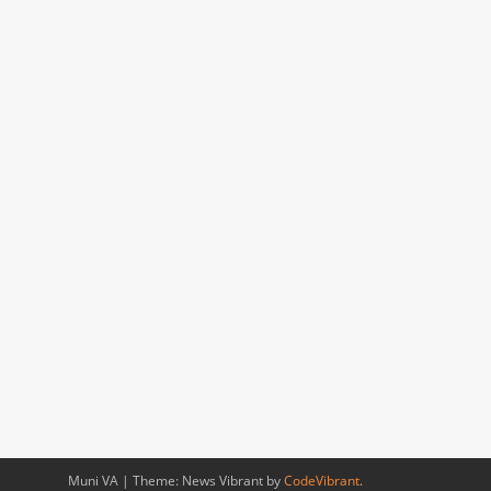
Muni VA
|
Theme: News Vibrant by
CodeVibrant
.