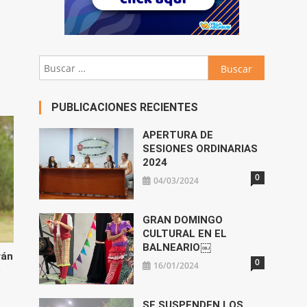
abajo
Buscar:
ar
ir
PUBLICACIONES RECIENTES
n.
APERTURA DE
SESIONES ORDINARIAS
2024
0
04/03/2024
GRAN DOMINGO
CULTURAL EN EL
BALNEARIO￼
rán
0
16/01/2024
e
SE SUSPENDEN LOS