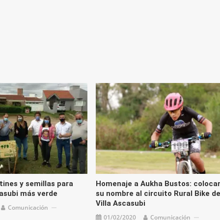
flecha
arriba/
para
aument
o
disminu
el
volume
tines y semillas para
Homenaje a Aukha Bustos: coloca
casubi más verde
su nombre al circuito Rural Bike d
Villa Ascasubi
Comunicación
01/02/2020
Comunicación