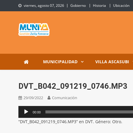
Skip
viernes, agosto 07, 2026
Gobierno
Historia
Ubicación
to
content
Municipalidad de Villa 
Sitio Oficial de Villa Ascasubi
MUNICIPALIDAD
VILLA ASCASUBI
DVT_B042_091219_0746.MP3
29/09/2022
Comunicación
Reproductor
00:00
de
“DVT_B042_091219_0746.MP3” en DVT. Género: Otro.
audio