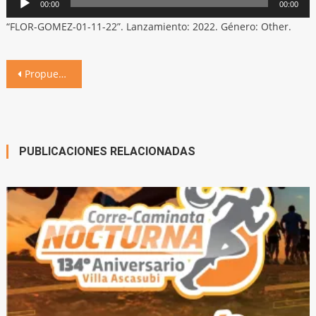
00:00
00:00
de
“FLOR-GOMEZ-01-11-22”. Lanzamiento: 2022. Género: Other.
audio
Navegación
Propuesta a la comunidad: se pintará un gran mural de 60 metros por el derecho a la educación
de
entradas
PUBLICACIONES RELACIONADAS