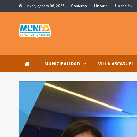
Skip
jueves, agosto 06, 2026
Gobierno
Historia
Ubicación
to
content
Municipalidad de Villa 
Sitio Oficial de Villa Ascasubi
MUNICIPALIDAD
VILLA ASCASUBI