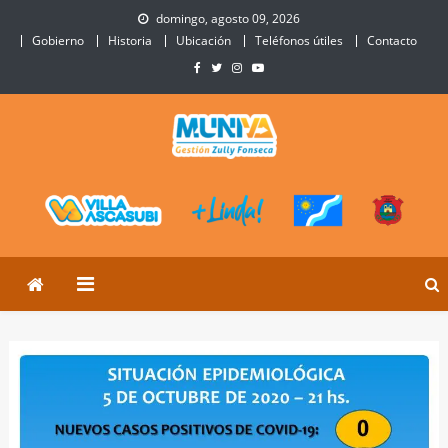
Skip
domingo, agosto 09, 2026
to
Gobierno
Historia
Ubicación
Teléfonos útiles
Contacto
content
Municipalidad de Villa
Sitio Oficial de Villa Ascasubi
Ascasubi