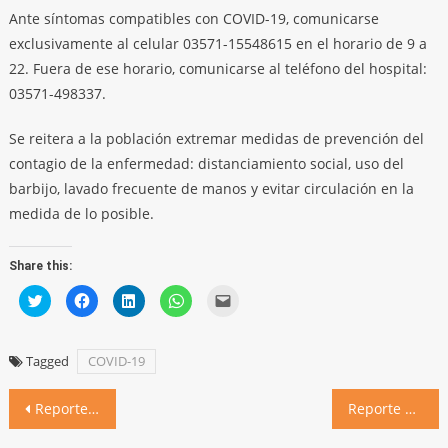
Ante síntomas compatibles con COVID-19, comunicarse
exclusivamente al celular 03571-15548615 en el horario de 9 a
22. Fuera de ese horario, comunicarse al teléfono del hospital:
03571-498337.
Se reitera a la población extremar medidas de prevención del
contagio de la enfermedad: distanciamiento social, uso del
barbijo, lavado frecuente de manos y evitar circulación en la
medida de lo posible.
Share this:
Click
Click
Click
Click
Click
to
to
to
to
to
share
share
share
share
email
on
on
on
on
a
Twitter
Facebook
LinkedIn
WhatsApp
link
(Opens
(Opens
(Opens
(Opens
to
Tagged
COVID-19
in
in
in
in
a
new
new
new
new
friend
window)
window)
window)
window)
(Opens
Navegación
in
Reporte de la situación sanitaria al 12 de noviembre de 2020
Reporte de la situación sanitaria al 14 de noviembre de 2020
new
window)
de