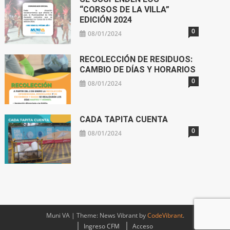
“CORSOS DE LA VILLA”
EDICIÓN 2024
0
08/01/2024
RECOLECCIÓN DE RESIDUOS:
CAMBIO DE DÍAS Y HORARIOS
0
08/01/2024
CADA TAPITA CUENTA
0
08/01/2024
Muni VA
|
Theme: News Vibrant by
CodeVibrant
.
Ingreso CFM
Acceso