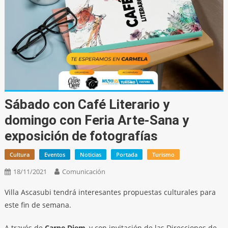
Sábado con Café Literario y
domingo con Feria Arte-Sana y
exposición de fotografías
Cultura
Eventos
Noticias
Portada
Turismo
18/11/2021
Comunicación
Villa Ascasubi tendrá interesantes propuestas culturales para
este fin de semana.
A través de
Carpe Diem
, y con invitación de las Direcciones de