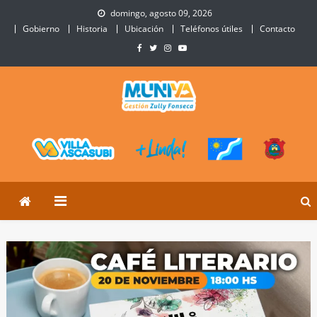
Skip
domingo, agosto 09, 2026
to
Gobierno
Historia
Ubicación
Teléfonos útiles
Contacto
content
Municipalidad de Villa
Sitio Oficial de Villa Ascasubi
Ascasubi