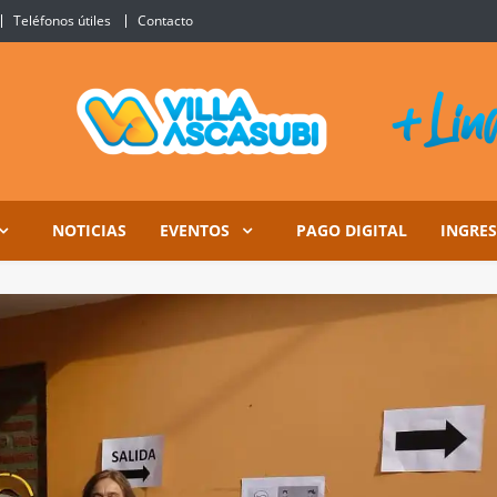
Teléfonos útiles
Contacto
Ascasubi
NOTICIAS
EVENTOS
PAGO DIGITAL
INGRE