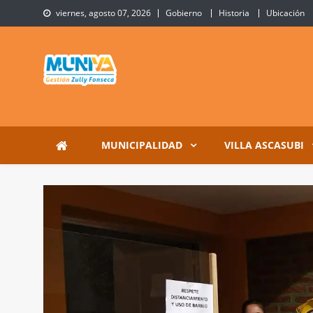
Skip
viernes, agosto 07, 2026
Gobierno
Historia
Ubicación
to
content
Municipalidad de Villa 
Sitio Oficial de Villa Ascasubi
MUNICIPALIDAD
VILLA ASCASUBI