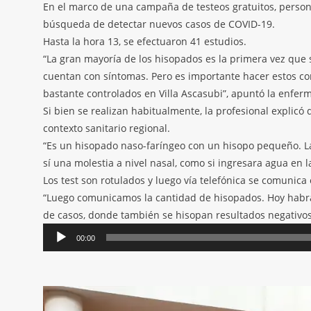
En el marco de una campaña de testeos gratuitos, persona
búsqueda de detectar nuevos casos de COVID-19.
Hasta la hora 13, se efectuaron 41 estudios.
“La gran mayoría de los hisopados es la primera vez que 
cuentan con síntomas. Pero es importante hacer estos con
bastante controlados en Villa Ascasubi”, apuntó la enferm
Si bien se realizan habitualmente, la profesional explicó 
contexto sanitario regional.
“Es un hisopado naso-faríngeo con un hisopo pequeño. La
sí una molestia a nivel nasal, como si ingresara agua en l
Los test son rotulados y luego vía telefónica se comunica
“Luego comunicamos la cantidad de hisopados. Hoy habrá
de casos, donde también se hisopan resultados negativos. 
Reproductor
00:00
de
audio