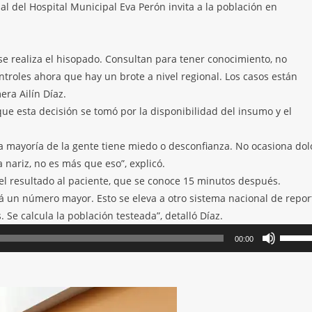
l del Hospital Municipal Eva Perón invita a la población en
se realiza el hisopado. Consultan para tener conocimiento, no
troles ahora que hay un brote a nivel regional. Los casos están
era Ailín Díaz.
que esta decisión se tomó por la disponibilidad del insumo y el
 mayoría de la gente tiene miedo o desconfianza. No ocasiona dol
a nariz, no es más que eso”, explicó.
 el resultado al paciente, que se conoce 15 minutos después.
 un número mayor. Esto se eleva a otro sistema nacional de repor
Se calcula la población testeada”, detalló Díaz.
Utiliza
00:00
las
teclas
de
flecha