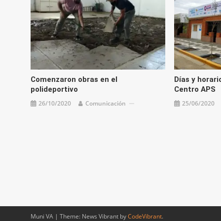
Comenzaron obras en el
Días y horari
polideportivo
Centro APS
26/10/2020
Comunicación
25/06/2020
Muni VA
|
Theme: News Vibrant by
CodeVibrant
.