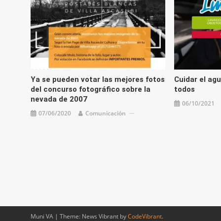
Ya se pueden votar las mejores fotos
Cuidar el ag
del concurso fotográfico sobre la
todos
nevada de 2007
06/10/2021
07/06/2020
Comunicación
Muni VA
|
Theme: News Vibrant by
CodeVibrant
.