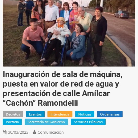
Inauguración de sala de máquina,
puesta en valor de red de agua y
presentación de calle Amílcar
“Cachón” Ramondelli
Decretos
Eventos
Intendencia
Noticias
Ordenanzas
Portada
Secretaría de Gobierno
Servicios Públicos
30/03/2023
Comunicación