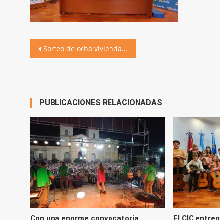
Navegación
Sorteo de ocho viviendas, otro sueño por cumplir: la casa propia
de
entradas
PUBLICACIONES RELACIONADAS
Con una enorme convocatoria,
El CIC entreg