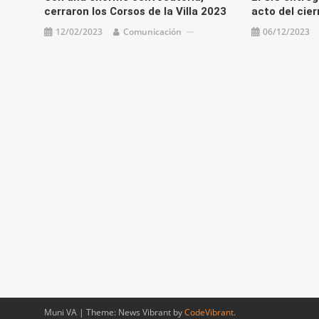
cerraron los Corsos de la Villa 2023
acto del cier
12/02/2023
Comunicación
06/12/2023
Muni VA
|
Theme: News Vibrant by
CodeVibrant
.