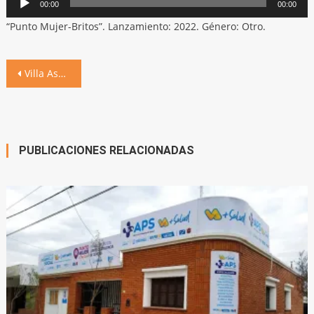
00:00
00:00
de
“Punto Mujer-Britos”. Lanzamiento: 2022. Género: Otro.
audio
Navegación
Villa Ascasubi, sede de Encuentro Regional de Puntos Mujer
de
entradas
PUBLICACIONES RELACIONADAS