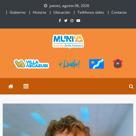
Skip
jueves, agosto 06, 2026
to
Gobierno
Historia
Ubicación
Teléfonos útiles
Contacto
content
Municipalidad de Villa
Sitio Oficial de Villa Ascasubi
Ascasubi