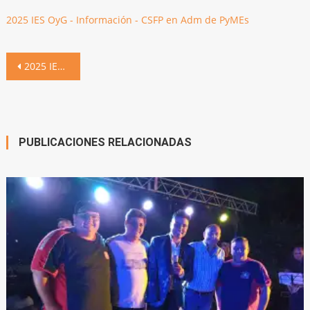
2025 IES OyG - Información - CSFP en Adm de PyMEs
Navegación
2025 IES OyG – Información – CSFP en Adm de PyMEs
de
entradas
PUBLICACIONES RELACIONADAS