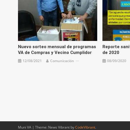
Nuevo sorteo mensual de programas
Reporte sani
VA de Compras y Vecino Cumplidor
de 2020
12/08/2021
Comunicación
08/09/2020
Muni VA
|
Theme: News Vibrant by
CodeVibrant
.