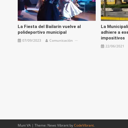
La Fiesta del Bailarín vuelve al
La Municipal
polideportivo municipal
adhiere a ex
impositivos
07/09/2023
Comunicación
22/06/2021
Muni VA
|
Theme: News Vibrant by
CodeVibrant
.